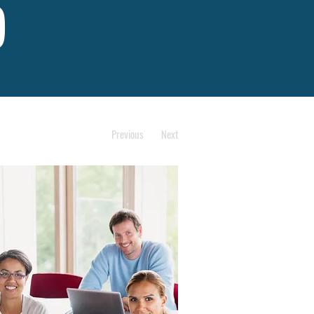
)
Previous
Next