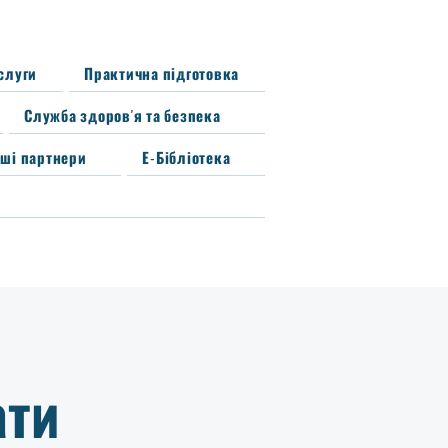
ослуги
Практична підготовка
Служба здоров'я та безпека
ші партнери
Е-Бібліотека
ати