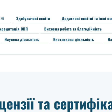
026
Здобувачеві освіти
Додаткові освітні та інші п
кредитація ОПП
Виховна робота та благодійність
Наукова діяльність
Виставкова діяльність
На
цензії та сертифік