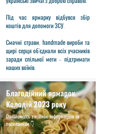
українські звичаї з доброю справою.
Під час ярмарку відбувся збір
коштів для допомоги ЗСУ.
Смачні страви,
handmade
-вироби та
щирі серця об’єднали всіх учасників
заради спільної мети – підтримати
наших воїнів.
Благодійний ярмарок
Колодій 2023 року
Ознайомтесь з повною інформацією за
посиланням 👇