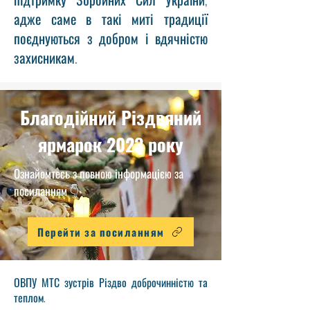
адже саме в такі миті традиції
поєднуються з добром і вдячністю
захисникам.
Благодійний Різдвяний
ярмарок 2023 року
Ознайомтесь з повною інформацією за
посиланням 👇
Перейти за посиланням
ОВПУ МТС зустрів Різдво доброчинністю та
теплом.