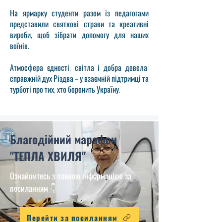
На ярмарку студенти разом із педагогами
представили святкові страви та креативні
вироби, щоб зібрати допомогу для наших
воїнів.
Атмосфера єдності, світла і добра довела:
справжній дух Різдва – у взаємній підтримці та
турботі про тих, хто боронить Україну.
Благодійний марафон
"ТЕПЛА ХВИЛЯ"
Ознайомтесь з повною інформацією за
посиланням 👇
Перейти за посиланням