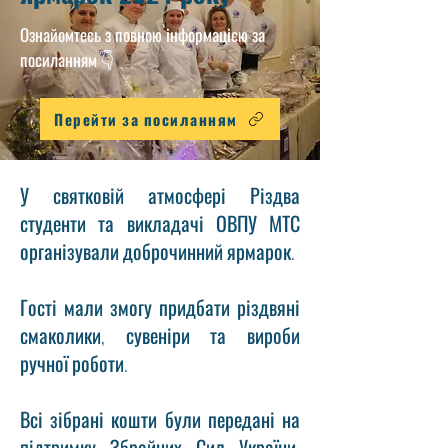
Ознайомтесь з повною інформацією за
посиланням 👇
Перейти за посиланням
У святковій атмосфері Різдва
студенти та викладачі ОВПУ МТС
організували доброчинний ярмарок.
Гості мали змогу придбати різдвяні
смаколики, сувеніри та вироби
ручної роботи.
Всі зібрані кошти були передані на
підтримку Збройних Сил України,