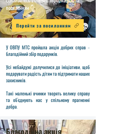
Ознайомтесь з повною інформацією за
посиланням 👇
Перейти за посиланням
У ОВПУ МТС пройшла акція добрих справ –
благодійний збір подарунків.
Усі небайдужі долучилися до ініціативи, щоб
подарувати радість дітям та підтримати наших
захисників.
Такі маленькі вчинки творять велику справу
та об’єднують нас у спільному прагненні
добра.
Благодійна акція