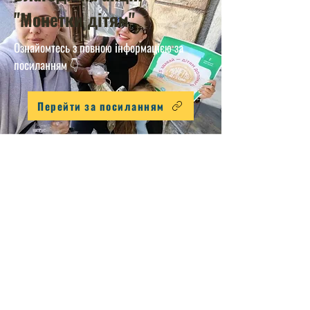
"Монетки дітям"
Ознайомтесь з повною інформацією за
посиланням 👇
Перейти за посиланням
ОВПУ МТС взяв участь у добрій справі – зборі
монет у межах акції «Монетки дітям».
Студенти й викладачі довели, що навіть
найменша допомога має велике значення,
коли вона йде від щирого серця.
Разом ми зробили крок назустріч дитячій надії
та здоров’ю.