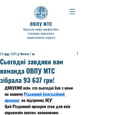
ОВПУ МТС
Одеське вище професійне
училище морського
туристичного сервісу
23 груд. 2025 р.
Читати 1 хв
Сьогодні завдяки вам
команда ОВПУ МТС
зібрала 93 637 грн!
ДЯКУЄМО всім, хто сьогодні був з нами 
на нашому 
Різдвяний благодійний 
ярмарок 
 на підтримку ЗСУ! 
Цей Різдвяний ярмарок став для всіх 
справжнім святом, наповненим 