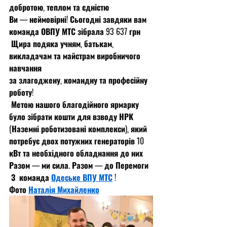
добротою, теплом та єдністю
Ви — неймовірні! Сьогодні завдяки вам 
команда ОВПУ МТС зібрала 93 637 грн
 Щира подяка учням, батькам, 
викладачам та майстрам виробничого 
навчання
за злагоджену, командну та професійну 
роботу!
 Метою нашого благодійного ярмарку 
було зібрати кошти для взводу НРК 
(Наземні роботизовані комплекси), який 
потребує двох потужних генераторів 10 
кВт та необхідного обладнання до них
Разом — ми сила. Разом — до Перемоги 
 З  команда 
Одеське ВПУ МТС
 !
Фото 
Наталія Михайленко