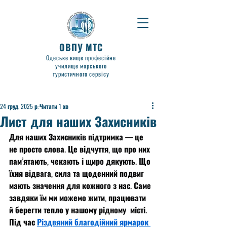
ОВПУ МТС
Одеське вище професійне
училище морського
туристичного сервісу
24 груд. 2025 р.
Читати 1 хв
Лист для наших Захисників
Для наших Захисників підтримка — це 
не просто слова. Це відчуття, що про них 
пам’ятають, чекають і щиро дякують. Що 
їхня відвага, сила та щоденний подвиг 
мають значення для кожного з нас. Саме 
завдяки їм ми можемо жити, працювати 
й берегти тепло у нашому рідному  місті.
Під час 
Різдвяний благодійний ярмарок 