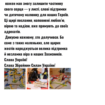
 кожен мав змогу залишити частинку 
свого серця — у листі, слові підтримки 
чи дитячому малюнку для наших Героїв. 
Ці щирі послання, наповнені любов’ю, 
вірою та надією, вже прямують до своїх 
адресатів.
 Дякуємо кожному, хто долучився. Бо 
саме з таких маленьких, але щирих 
жестів народжується велика підтримка 
й незламна віра в наших Захисників.
Слава Україні!
Слава Збройним Силам України! 