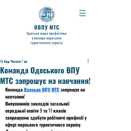
ОВПУ МТС
Одеське вище професійне
училище морського
туристичного сервісу
18 бер.
Читати 1 хв
Команда Одеського ВПУ
МТС запрошує на навчання!
Команда 
Одеське ВПУ МТС
 запрошує на 
навчання!
Випускників закладів загальної 
середньої освіти 9 та 11 класів 
запрошуємо здобути робітничі професії у 
сфері морського туристичного сервісу.