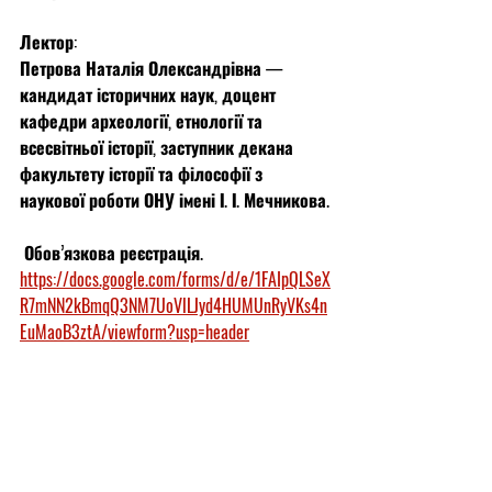
Лектор:
Петрова Наталія Олександрівна — 
кандидат історичних наук, доцент 
кафедри археології, етнології та 
всесвітньої історії, заступник декана 
факультету історії та філософії з 
наукової роботи ОНУ імені І. І. Мечникова.
 Обов’язкова реєстрація. 
https://docs.google.com/forms/d/e/1FAIpQLSeX
R7mNN2kBmqQ3NM7UoVlLJyd4HUMUnRyVKs4n
EuMaoB3ztA/viewform?usp=header