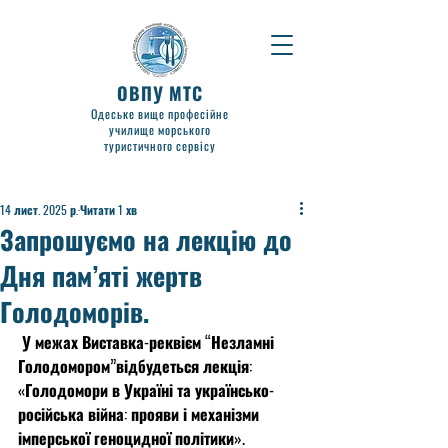
ОВПУ МТС
Одеське вище професійне
училище морського
туристичного сервісу
14 лист. 2025 р.
Читати 1 хв
Запрошуємо на лекцію до
Дня пам’яті жертв
Голодоморів.
 У межах Виставка-реквієм “Незламні 
Голодомором”відбудеться лекція: 
«Голодомори в Україні та українсько-
російська війна: прояви і механізми 
імперської геноцидної політики».